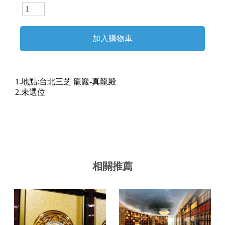
1.地點:台北三芝 龍巖-真龍殿
2.未選位