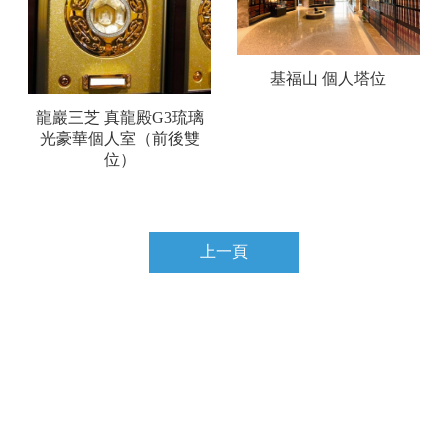
基福山 個人塔位
龍巖三芝 真龍殿G3琉璃
光豪華個人室（前後雙
位）
上一頁