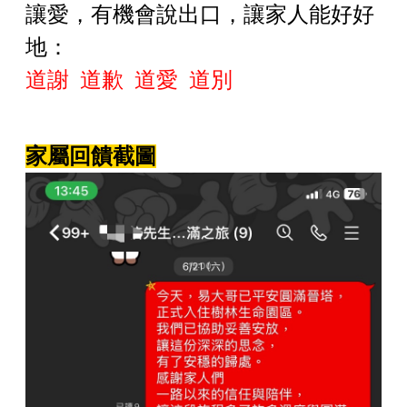
讓愛，有機會說出口，讓家人能好好
地：
道謝 道歉 道愛 道別
家屬回饋截圖