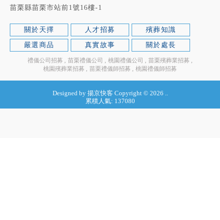
苗栗縣苗栗市站前1號16樓-1
關於天擇
人才招募
殯葬知識
嚴選商品
真實故事
關於處長
禮儀公司招募
苗栗禮儀公司
桃園禮儀公司
苗栗殯葬業招募
桃園殯葬業招募
苗栗禮儀師招募
桃園禮儀師招募
Designed by
揚京快客
Copyright © 2026
..
累積人氣: 137080