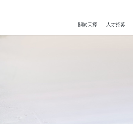
關於天擇
人才招募